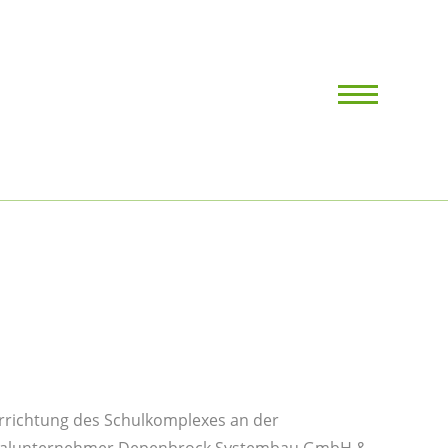
rrichtung des Schulkomplexes an der
eralunternehmer Depenbrock Systembau GmbH &